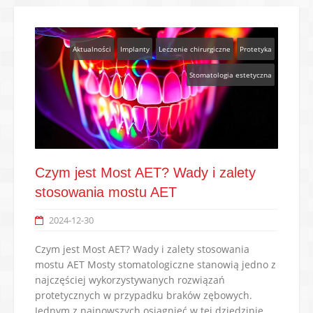
Aktualności
Implanty
Leczenie chirurgiczne
Protetyka
Stomatologia estetyczna
Czym jest Most AET? Wady i zalety
stosowania mostu AET
2024-12-30
Czym jest Most AET? Wady i zalety stosowania
mostu AET Mosty stomatologiczne stanowią jedno z
najczęściej wykorzystywanych rozwiązań
protetycznych w przypadku braków zębowych.
Jednym z najnowszych osiągnięć w tej dziedzinie