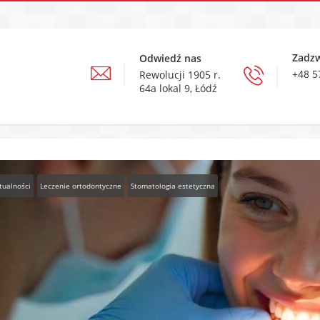
Zadz
Odwiedź nas
+48 5
Rewolucji 1905 r.
64a lokal 9, Łódź
tualności
Leczenie ortodontyczne
Stomatologia estetyczna