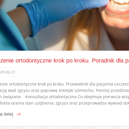
zenie ortodontyczne krok po kroku. Poradnik dla p
025-02-21
enie ortodontyczne krok po kroku. Przewodnik dla pacjenta Leczeni
kcję wad zgryzu oraz poprawę estetyki uśmiechu. Poniżej przedsta
m związane. Konsultacja ortodontyczna Co obejmuje pierwsza wizy
donta ocenia stan uzębienia, zgryzu oraz przeprowadza wywiad do
aj dalej