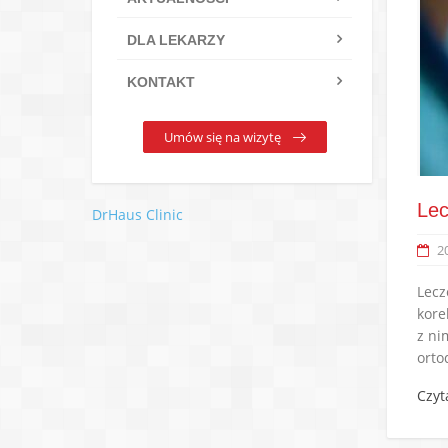
DLA LEKARZY
KONTAKT
Umów się na wizytę
Lec
DrHaus Clinic
2
Lecz
kore
z ni
orto
Czyt